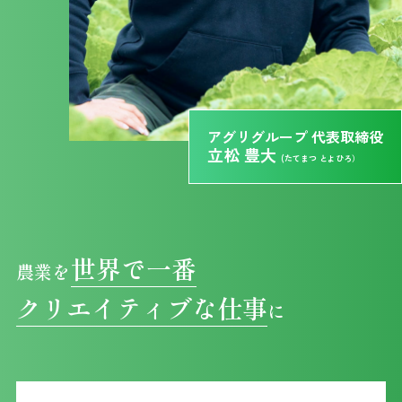
アグリグループ 代表取締役
立松 豊大
(たてまつ とよひろ）
世界で一番
農業を
クリエイティブな仕事
に