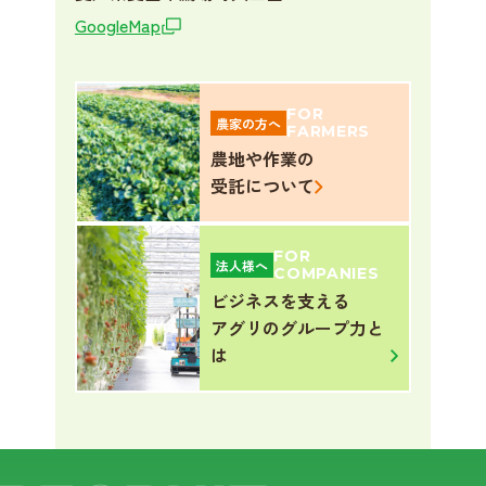
GoogleMap
FOR
農家の方へ
FARMERS
農地や⁩作業の
受託について
FOR
法人様へ
COMPANIES
ビジネスを支える
アグリのグループ力と
は