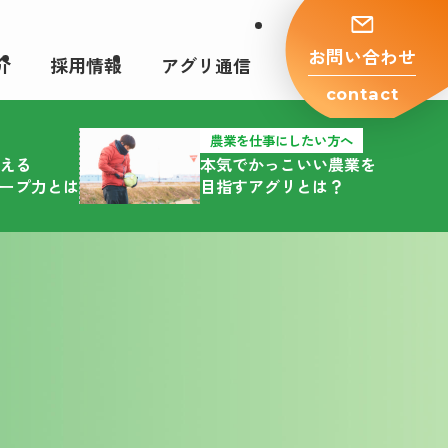
⁩お問い合わせ
介
採用情報
アグリ通信
contact
農業を仕事にしたい方へ
える
本気でかっこいい農業⁩を
ープ力とは
目指すアグリとは？