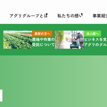
アグリグループとは
私たちの想い
事業紹
農家の方へ
法人様へ
農地や⁩作業の
ビジネスを支
受託について
アグリのグル